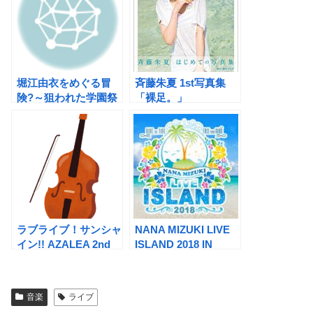
堀江由衣をめぐる冒
斉藤朱夏 1st写真集
険?～狙われた学園祭
「裸足。」
～ RED DAY
ラブライブ！サンシャ
NANA MIZUKI LIVE
イン!! AZALEA 2nd
ISLAND 2018 IN
LoveLive! ～Amazing
SAITAMA
Travel DNA Reboot
DAY1
音楽
ライブ