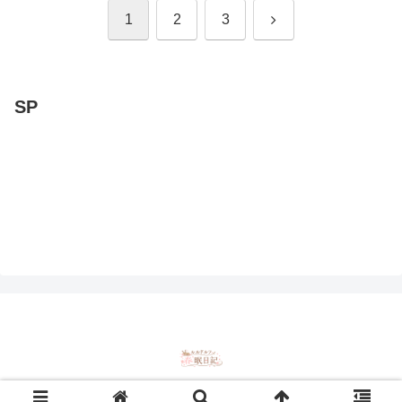
次
1
2
3
へ
SP
© 2005 ルルドルフ春眠日記.