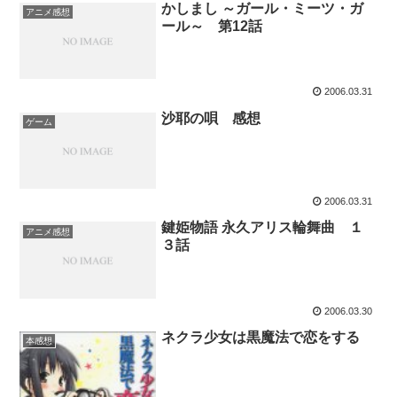
かしまし ～ガール・ミーツ・ガ
アニメ感想
ール～ 第12話
2006.03.31
沙耶の唄 感想
ゲーム
2006.03.31
鍵姫物語 永久アリス輪舞曲 １
アニメ感想
３話
2006.03.30
ネクラ少女は黒魔法で恋をする
本感想