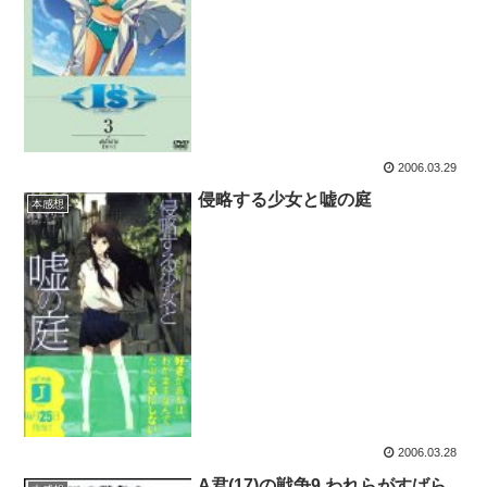
2006.03.29
侵略する少女と嘘の庭
本感想
2006.03.28
A君(17)の戦争9 われらがすばら