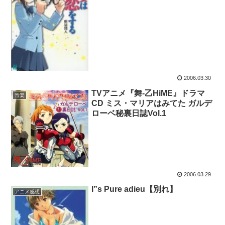
2006.03.30
TVアニメ『舞-乙HiME』ドラマ
音楽
CD ミス・マリアはみてた ガルデ
ローベ秘裏日誌Vol.1
2006.03.29
I”s Pure adieu【別れ】
アニメ感想