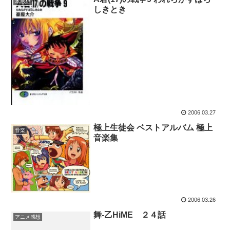
本感想
しきとき
2006.03.27
極上生徒会 ベストアルバム 極上
音楽
音楽集
2006.03.26
舞-乙HiME ２４話
アニメ感想