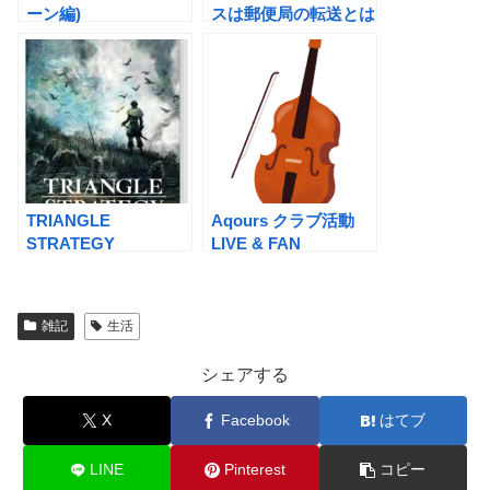
ーン編)
スは郵便局の転送とは
まったく違う
TRIANGLE
Aqours クラブ活動
STRATEGY
LIVE & FAN
MEETING 沼津地元愛
まつり
雑記
生活
シェアする
X
Facebook
はてブ
LINE
Pinterest
コピー