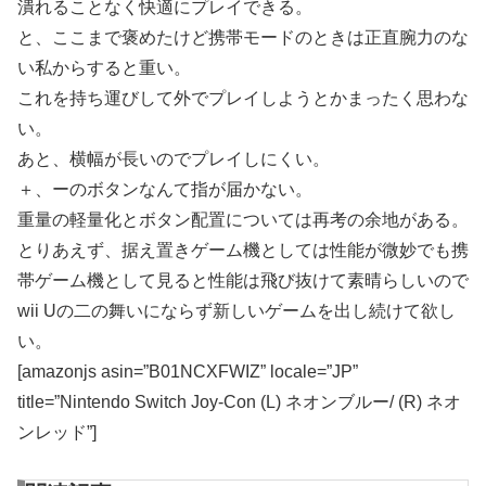
潰れることなく快適にプレイできる。
と、ここまで褒めたけど携帯モードのときは正直腕力のな
い私からすると重い。
これを持ち運びして外でプレイしようとかまったく思わな
い。
あと、横幅が長いのでプレイしにくい。
＋、ーのボタンなんて指が届かない。
重量の軽量化とボタン配置については再考の余地がある。
とりあえず、据え置きゲーム機としては性能が微妙でも携
帯ゲーム機として見ると性能は飛び抜けて素晴らしいので
wii Uの二の舞いにならず新しいゲームを出し続けて欲し
い。
[amazonjs asin=”B01NCXFWIZ” locale=”JP”
title=”Nintendo Switch Joy-Con (L) ネオンブルー/ (R) ネオ
ンレッド”]