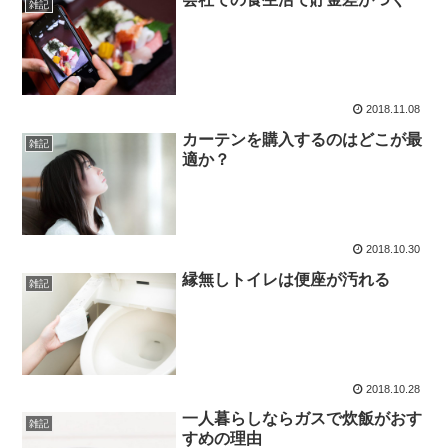
雑記
2018.11.08
カーテンを購入するのはどこが最
雑記
適か？
2018.10.30
縁無しトイレは便座が汚れる
雑記
2018.10.28
一人暮らしならガスで炊飯がおす
雑記
すめの理由