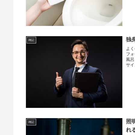
独
雑記
よく
フォ
風呂
サイ
照
雑記
れ