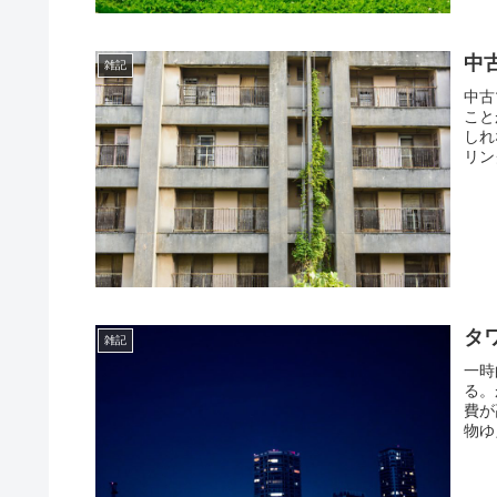
中
雑記
中古
こと
しれ
リン
タ
雑記
一時
る。
費が
物ゆ