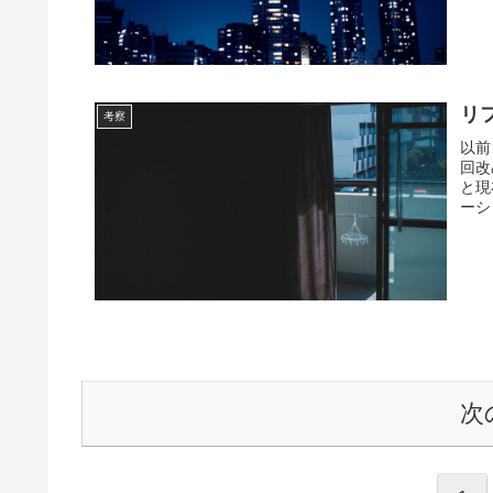
リ
考察
以前
回改
と現
ーシ
次