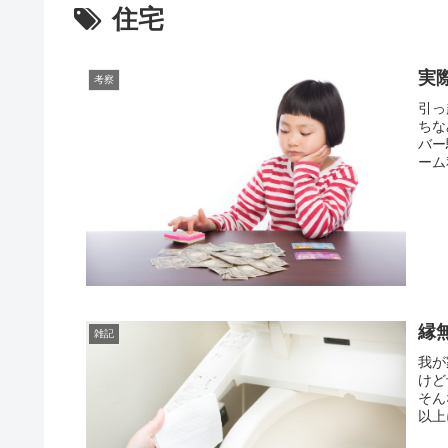
住宅
実
考察
引っ
ちな
バー
ーム
縁
雑記
我が
けど
そん
以上