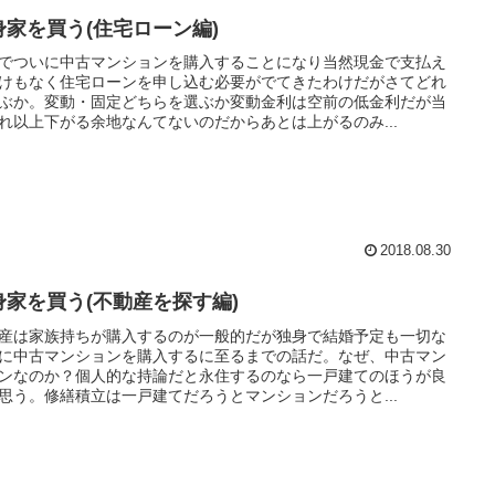
身家を買う(住宅ローン編)
でついに中古マンションを購入することになり当然現金で支払え
けもなく住宅ローンを申し込む必要がでてきたわけだがさてどれ
ぶか。変動・固定どちらを選ぶか変動金利は空前の低金利だが当
れ以上下がる余地なんてないのだからあとは上がるのみ...
2018.08.30
身家を買う(不動産を探す編)
産は家族持ちが購入するのが一般的だが独身で結婚予定も一切な
に中古マンションを購入するに至るまでの話だ。なぜ、中古マン
ンなのか？個人的な持論だと永住するのなら一戸建てのほうが良
思う。修繕積立は一戸建てだろうとマンションだろうと...