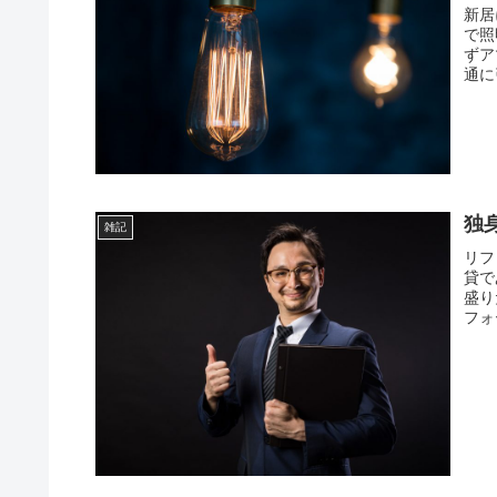
新居
で照
ずア
通に
独
雑記
リフ
貸で
盛り
フォ