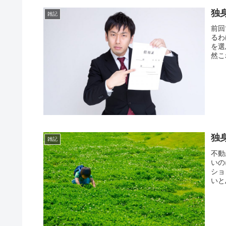
独
雑記
前回
るわ
を選
然こ
独
雑記
不動
いの
ショ
いと