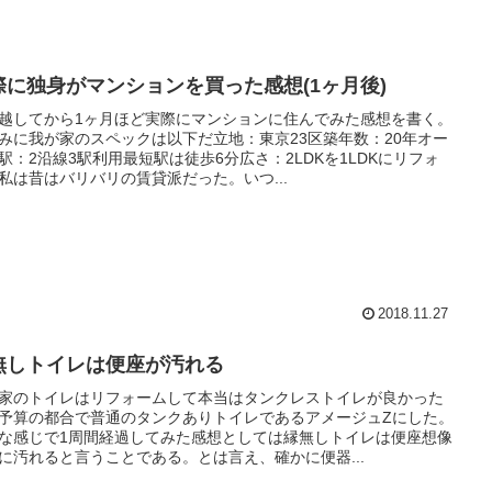
際に独身がマンションを買った感想(1ヶ月後)
越してから1ヶ月ほど実際にマンションに住んでみた感想を書く。
みに我が家のスペックは以下だ立地：東京23区築年数：20年オー
駅：2沿線3駅利用最短駅は徒歩6分広さ：2LDKを1LDKにリフォ
私は昔はバリバリの賃貸派だった。いつ...
2018.11.27
無しトイレは便座が汚れる
家のトイレはリフォームして本当はタンクレストイレが良かった
予算の都合で普通のタンクありトイレであるアメージュZにした。
な感じで1周間経過してみた感想としては縁無しトイレは便座想像
に汚れると言うことである。とは言え、確かに便器...