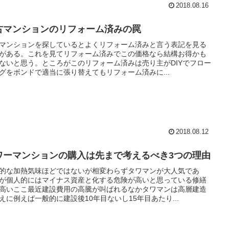
2018.08.16
古マンションのリフォーム済みの罠
マンションを探しているとよくリフォーム済みと言う表記を見る
がある。これを見てリフォーム済みでこの価格なら結構お得かも
ないと思う。ところがこのリフォーム済みは売り主がDIYでフロー
グをボンドで適当に張り替えてもリフォーム済みに...
2018.08.12
ワーマンションの購入は先まで考えるべき3つの理由
的な加熱気味ほどではないが相変わらずタワマンが大人気であ
が個人的にはマイナス資産と化する危険が高いと思っている修繕
高いここ最近建設費用の高騰が叫ばれるなかタワマンは高層建造
えに例えば一般的に建設後10年目ないし15年目あたり...