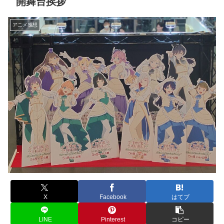
開舞台挨拶
アニメ感想
X
Facebook
はてブ
LINE
Pinterest
コピー