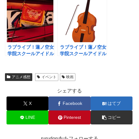
Dream ～Bloom
LIVE EVENT～Bloom
Garden Party～Party
the Dream～
Stage Day1
ラブライブ！蓮ノ空女
ラブライブ！蓮ノ空女
学院スクールアイドル
学院スクールアイドル
クラブ 4th Live
クラブ Live & Fan
Dream ～Bloom, The
Meeting TRY TRY
Dream Believers～ IN
UNITY!!!
アニメ感想
イベント
映画
YOKOHAMA
シェアする
X
Facebook
はてブ
LINE
Pinterest
コピー
rurudorufuをフォローする