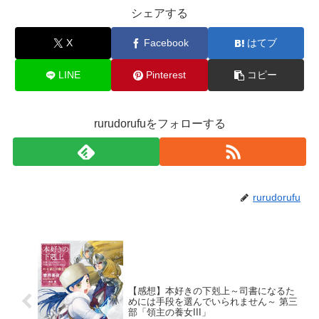
シェアする
X
Facebook
はてブ
LINE
Pinterest
コピー
rurudorufuをフォローする
rurudorufu
【感想】本好きの下剋上～司書になるた
めには手段を選んでいられません～ 第三
部「領主の養女III」