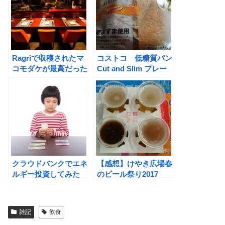
Ragriで収穫されたマ
コストコ 低糖質パン
コモダケが最高だった
Cut and Slim プレー
件
ンタイプ
クラウドバンクでエネ
【感想】けやき広場春
ルギー投資してみた
のビール祭り2017
雑記
飲食