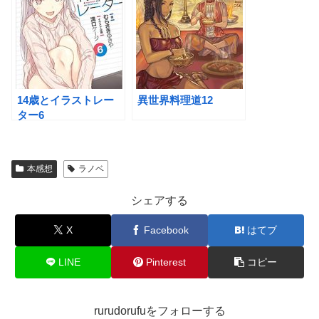
14歳とイラストレー
異世界料理道12
ター6
本感想
ラノベ
シェアする
X
Facebook
はてブ
LINE
Pinterest
コピー
rurudorufuをフォローする