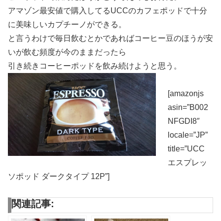
アマゾン最安値で購入してるUCCのカフェポッドで十分
に美味しいカプチーノができる。
と言うわけで毎日飲むとかであればコーヒー豆のほうが安
いが飲む頻度が今のままだったら
引き続きコーヒーポッドを飲み続けようと思う。
[amazonjs
asin=”B002
NFGDI8″
locale=”JP”
title=”UCC
エスプレッ
ソポッド ダークタイプ 12P”]
関連記事: