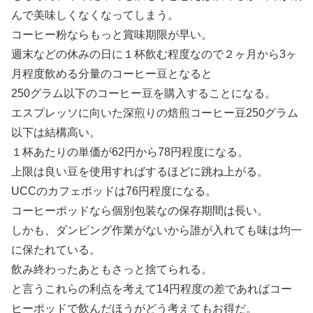
んで美味しくなくなってしまう。
コーヒー粉ならもっと賞味期限が早い。
週末などの休みの日に１杯飲む程度なので２ヶ月から3ヶ
月程度飲める分量のコーヒー豆となると
250グラム以下のコーヒー豆を購入することになる。
エスプレッソに向いた深煎りの焙煎コーヒー豆250グラム
以下は結構高い。
１杯あたりの単価が62円から78円程度になる。
上限は良い豆を使用すればするほどに跳ね上がる。
UCCのカフェポッドは76円程度になる。
コーヒーポッドなら個別包装なの保存期間は長い。
しかも、ダンピング作業がないから誰が入れても味は均一
に保たれている。
飲み終わったあともさっと捨てられる。
と言うこれらの利点を考えて14円程度の差であればコー
ヒーポッドで飲んだほうがどう考えてもお得だ。