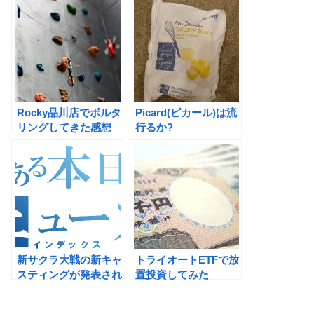
Rocky品川店でボルタ
Picard(ピカール)は流
リングしてきた感想
行るか?
新サクラ大戦の新キャ
トライオートETFで放
スティングが発表され
置投資してみた
たので言及してみる