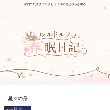
都内で気ままに投資とラノベの感想やらを綴る
星々の舟
本感想