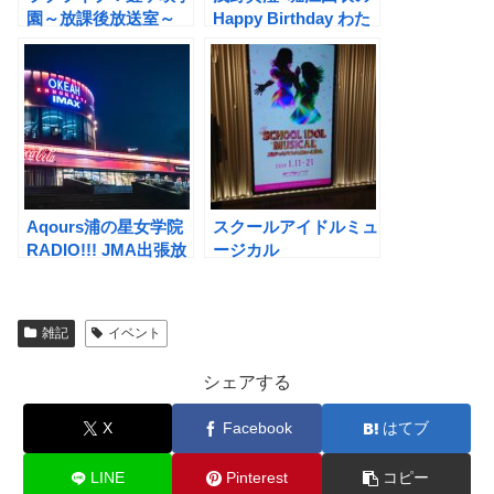
園～放課後放送室～
Happy Birthday わた
＆ RADIO アニガサ
したち ～Half
キ！合同公開録音 キ
Birthday Party～
ズナつなげて！
TOKIMEKIアワー♪ 第
3部
Aqours浦の星女学院
スクールアイドルミュ
RADIO!!! JMA出張放
ージカル
送局2 ～かえってきた
バブ卒達！ラジオとラ
イブでわいわいわい～
雑記
イベント
in KOB
シェアする
X
Facebook
はてブ
LINE
Pinterest
コピー