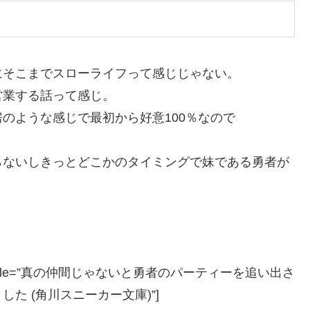
にそこまでスローライフって感じじゃない。
営業する話って感じ。
のような感じで最初から好意100％なので
らないしきっとどこかのタイミングで妹である勇者が
le=”JP” title=”真の仲間じゃないと勇者のパーティーを追い出さ
た (角川スニーカー文庫)”]