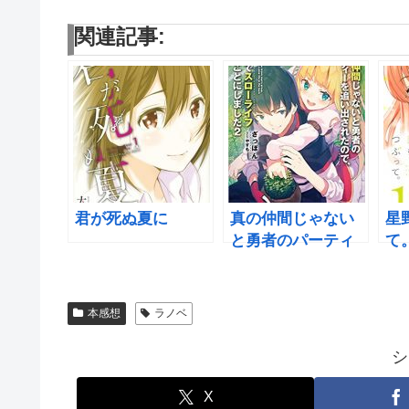
関連記事:
君が死ぬ夏に
真の仲間じゃない
星
と勇者のパーティ
て
ーを追い出された
ので、辺境でスロ
ーライフすること
本感想
ラノベ
にしました2
シ
X