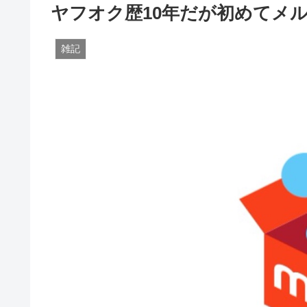
ヤフオク歴10年だが初めてメ
雑記