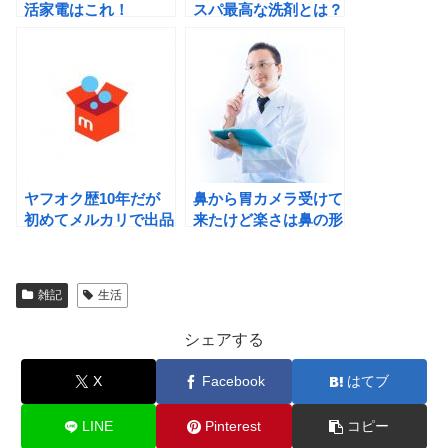
活家電はこれ！
スパ最高な洗剤とは？
ヤフオク歴10年だが
鼻から胃カメラ受けて
初めてメルカリで出品
来たけど楽さは鼻の形
した感想
状のよる
雑記
生活
シェアする
X
Facebook
はてブ
LINE
Pinterest
コピー