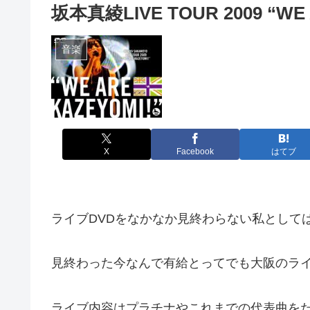
坂本真綾LIVE TOUR 2009 “W
音楽
X
Facebook
はてブ
ライブDVDをなかなか見終わらない私として
見終わった今なんで有給とってでも大阪のラ
ライブ内容はプラチナやこれまでの代表曲を