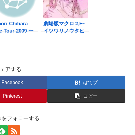
ori Chihara
劇場版マクロスF~
e Tour 2009 〜
イツワリノウタヒ
rade〜IN
メ~ pink monsoon
AKA
ェアする
Facebook
はてブ
Pinterest
コピー
rufuをフォローする