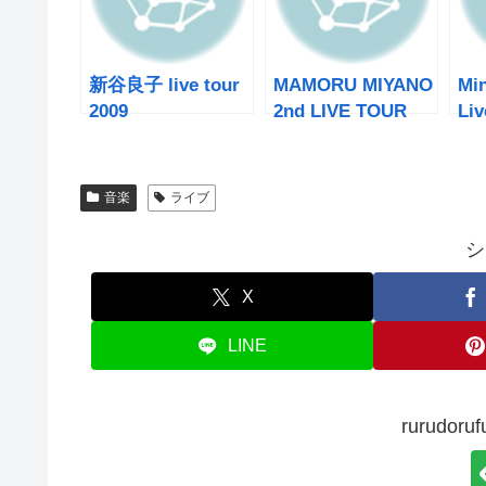
新谷良子 live tour
MAMORU MIYANO
Min
2009
2nd LIVE TOUR
Liv
“chu→lip☆Toy
2009 ～SMILING!
Pa
parade”IN OSAKA
～ IN OSAKA
OS
音楽
ライブ
シ
X
LINE
rurudo