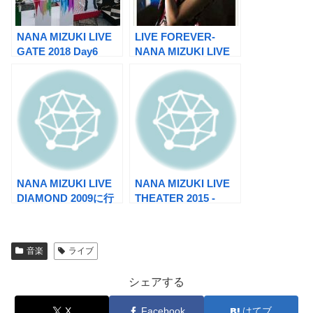
NANA MIZUKI LIVE
LIVE FOREVER-
GATE 2018 Day6
NANA MIZUKI LIVE
DOCUMENT BOOK
NANA MIZUKI LIVE
NANA MIZUKI LIVE
DIAMOND 2009に行
THEATER 2015 -
ってきた
ACOUSTIC-
音楽
ライブ
シェアする
X
Facebook
はてブ