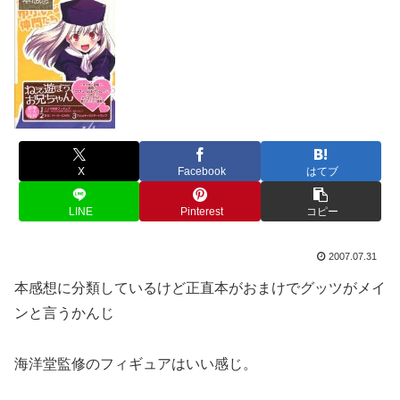
X
Facebook
はてブ
LINE
Pinterest
コピー
2007.07.31
本感想に分類しているけど正直本がおまけでグッツがメイ
ンと言うかんじ
海洋堂監修のフィギュアはいい感じ。