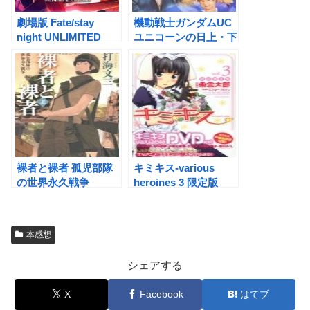
劇場版 Fate/stay
機動戦士ガンダムUC
night UNLIMITED
ユニコーンの日上・下
BLADE WORKS
裸者と裸者 孤児部隊
キミキス-various
の世界永久戦争
heroines 3 限定版
本感想
シェアする
X
Facebook
はてブ