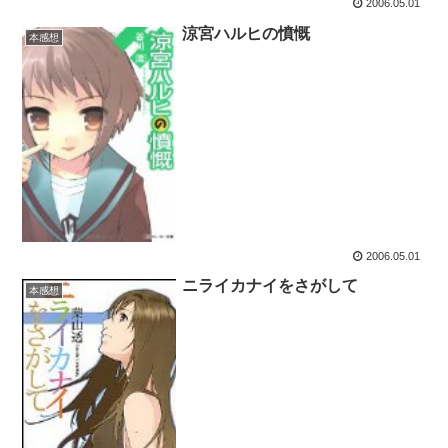
2006.05.01
涼宮ハルヒの憤慨
本感想
2006.05.01
ニライカナイをさがして
本感想