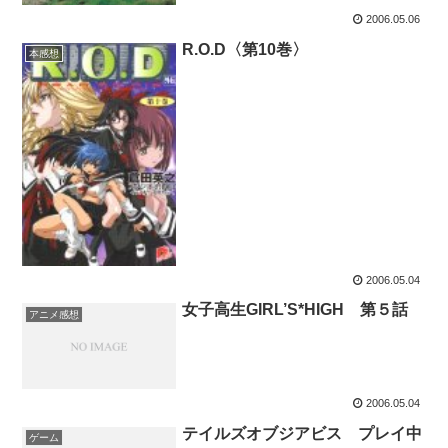
2006.05.06
R.O.D〈第10巻〉
本感想
2006.05.04
女子高生GIRL’S*HIGH 第５話
アニメ感想
2006.05.04
テイルズオブジアビス プレイ中
ゲーム