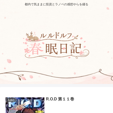
都内で気ままに投資とラノベの感想やらを綴る
R.O.D 第１１巻
本感想