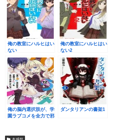
俺の教室にハルヒはい
俺の教室にハルヒはい
ない
ない2
俺の脳内選択肢が、学
ダンタリアンの書架1
園ラブコメを全力で邪
魔している (12)
本感想