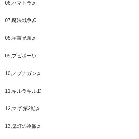
06,ハマトラ,x
07,魔法戦争,C
08,宇宙兄弟,x
09,プピポー!,x
10,ノブナガン,x
11,キルラキル,D
12,マギ 第2期,x
13,鬼灯の冷徹,x