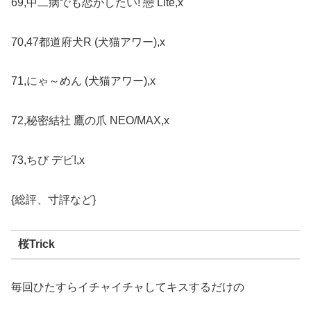
69,中二病でも恋がしたい! 戀 Lite,x
70,47都道府犬R (犬猫アワー),x
71,にゃ～めん (犬猫アワー),x
72,秘密結社 鷹の爪 NEO/MAX,x
73,ちび デビ!,x
{総評、寸評など}
桜Trick
毎回ひたすらイチャイチャしてキスするだけの