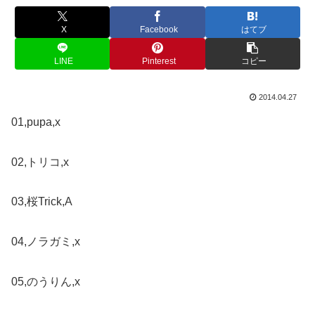
X
Facebook
はてブ
LINE
Pinterest
コピー
2014.04.27
01,pupa,x
02,トリコ,x
03,桜Trick,A
04,ノラガミ,x
05,のうりん,x