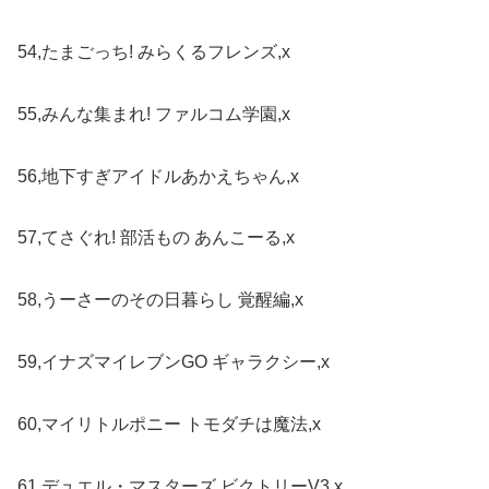
54,たまごっち! みらくるフレンズ,x
55,みんな集まれ! ファルコム学園,x
56,地下すぎアイドルあかえちゃん,x
57,てさぐれ! 部活もの あんこーる,x
58,うーさーのその日暮らし 覚醒編,x
59,イナズマイレブンGO ギャラクシー,x
60,マイリトルポニー トモダチは魔法,x
61,デュエル・マスターズ ビクトリーV3,x