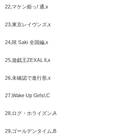
22,マケン姫っ! 通,x
23,東京レイヴンズ,x
24,咲 Saki 全国編,x
25,遊戯王ZEXAL II,x
26,未確認で進行形,x
27,Wake Up Girls!,C
28,ログ・ホライズン,A
29,ゴールデンタイム,B