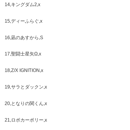
14,キングダム2,x
15,ディーふらぐ,x
16,凪のあすから,S
17,聖闘士星矢Ω,x
18,Z/X IGNITION,x
19,サラとダックン,x
20,となりの関くん,x
21,ロボカーポリー,x