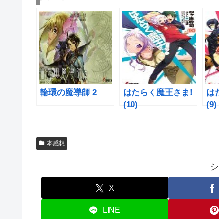
輪環の魔導師 2
はたらく魔王さま!
は
(10)
(9)
本感想
シ
X
LINE