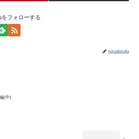
rufuをフォローする
rurudorufu
編(中)