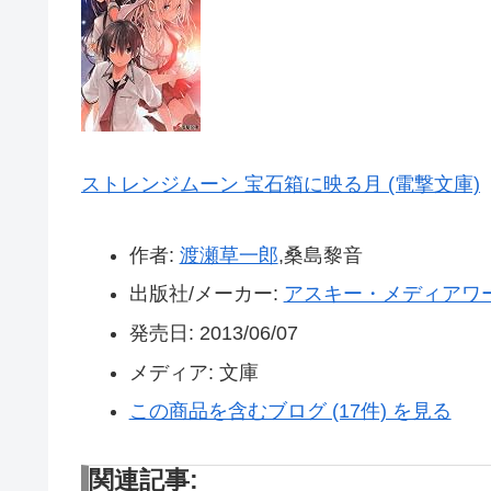
ストレンジムーン 宝石箱に映る月 (電撃文庫)
作者:
渡瀬草一郎
,桑島黎音
出版社/メーカー:
アスキー・メディアワ
発売日:
2013/06/07
メディア:
文庫
この商品を含むブログ (17件) を見る
関連記事: