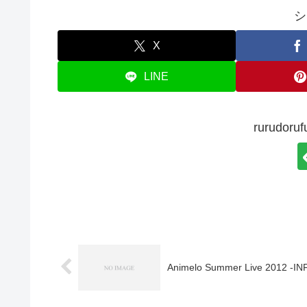
シ
X
LINE
rurudo
Animelo Summer Live 2012 -I