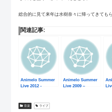
総合的に見て来年は水樹奈々に帰ってきても
関連記事:
Animelo Summer
Animelo Summer
An
Live 2012 -
Live 2009 –
Liv
INFINITY∞- 1日目
RE:BRIDGE - １
ev
日目
音楽
ライブ