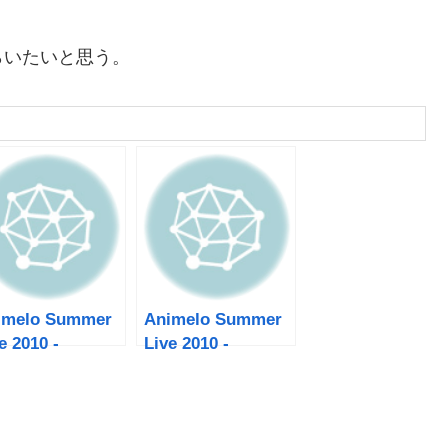
らいたいと思う。
imelo Summer
Animelo Summer
e 2010 -
Live 2010 -
olution-１日目
evolution-2日目