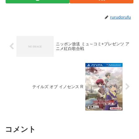
rurudorufu
ニッポン放送 ミュ～コミ+プレゼンツ ア
ニメ紅白歌合戦
テイルズ オブ イノセンス R
コメント