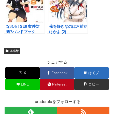
なれる! SE8 案件防
俺を好きなのはお前だ
衛?ハンドブック
けかよ (2)
本感想
シェアする
X
Facebook
はてブ
LINE
Pinterest
コピー
rurudorufuをフォローする