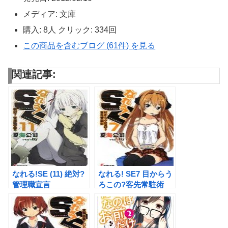
メディア:
文庫
購入
: 8人
クリック
: 334回
この商品を含むブログ (61件) を見る
関連記事:
なれる!SE (11) 絶対?
なれる! SE7 目からう
管理職宣言
ろこの?客先常駐術