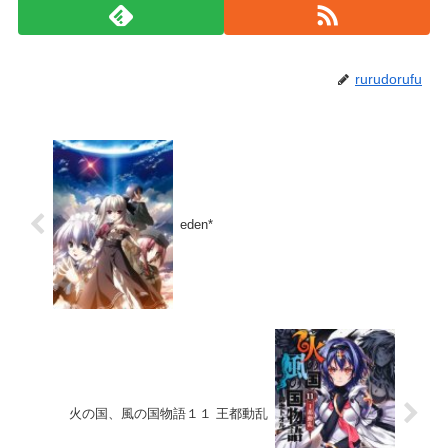
rurudorufu
eden*
火の国、風の国物語１１ 王都動乱