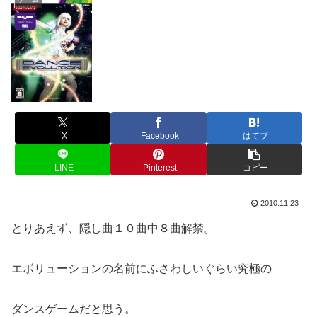
X
Facebook
はてブ
LINE
Pinterest
コピー
2010.11.23
とりあえず、隠し曲１０曲中８曲解禁。
エボリューションの名前にふさわしいぐらい究極の
ダンスゲームだと思う。