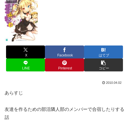
X
Facebook
はてブ
LINE
Pinterest
コピー
2010.04.02
あらすじ
友達を作るための部活隣人部のメンバーで合宿したりする
話