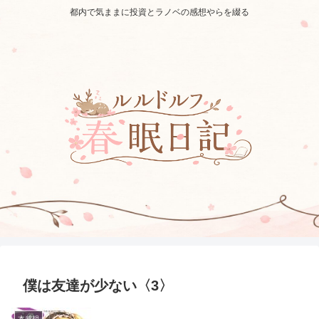
都内で気ままに投資とラノベの感想やらを綴る
僕は友達が少ない〈3〉
本感想