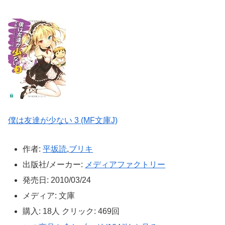
僕は友達が少ない 3 (MF文庫J)
作者:
平坂読
,
ブリキ
出版社/メーカー:
メディアファクトリー
発売日:
2010/03/24
メディア:
文庫
購入
: 18人
クリック
: 469回