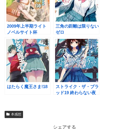
2009年上半期ライト
三角の距離は限りない
ノベルサイト杯
ゼロ
はたらく魔王さま!18
ストライク・ザ・ブラ
ッド19 終わらない夜
の宴
本感想
シェアする