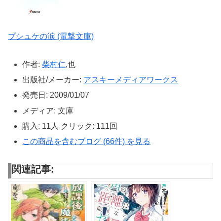
プシュケの涙 (電撃文庫)
作者:
柴村仁
,也
出版社/メーカー:
アスキーメディアワークス
発売日:
2009/01/07
メディア:
文庫
購入
: 11人
クリック
: 111回
この商品を含むブログ (66件) を見る
関連記事: