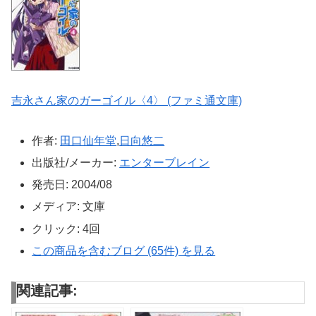
吉永さん家のガーゴイル〈4〉 (ファミ通文庫)
作者:
田口仙年堂
,
日向悠二
出版社/メーカー:
エンターブレイン
発売日:
2004/08
メディア:
文庫
クリック
: 4回
この商品を含むブログ (65件) を見る
関連記事: