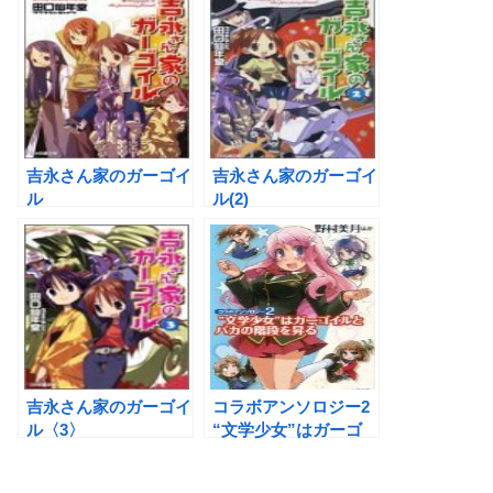
吉永さん家のガーゴイ
吉永さん家のガーゴイ
ル
ル(2)
吉永さん家のガーゴイ
コラボアンソロジー2
ル〈3〉
“文学少女”はガーゴ
イルとバカの階段を昇
る