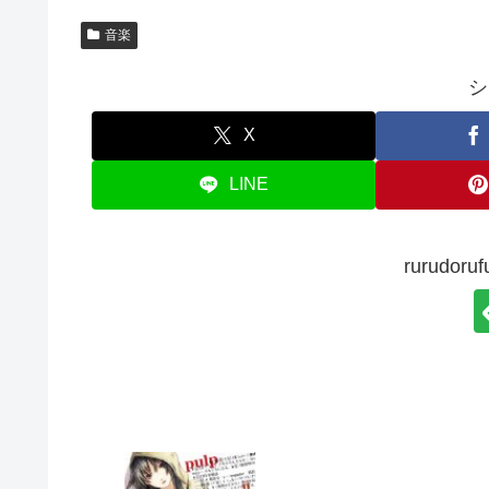
音楽
シ
X
LINE
rurudo