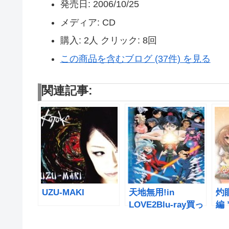
発売日:
2006/10/25
メディア:
CD
購入
: 2人
クリック
: 8回
この商品を含むブログ (37件) を見る
関連記事:
UZU-MAKI
天地無用!in
灼
LOVE2Blu-ray買っ
編
た
学習