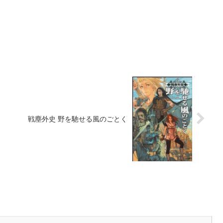
戦塵外史 野を馳せる風のごとく