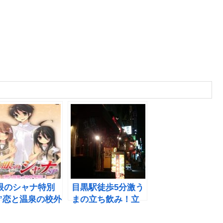
眼のシャナ特別
目黒駅徒歩5分激う
 ”恋と温泉の校外
まの立ち飲み！立
!”
飲Bistro SHIN