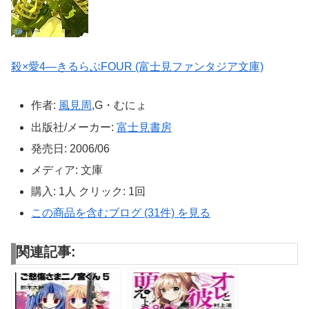
殺×愛4―きるらぶFOUR (富士見ファンタジア文庫)
作者:
風見周
,G・むにょ
出版社/メーカー:
富士見書房
発売日:
2006/06
メディア:
文庫
購入
: 1人
クリック
: 1回
この商品を含むブログ (31件) を見る
関連記事: