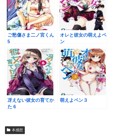
ご愁傷さま二ノ宮くん
オレと彼女の萌えよペ
5
ン
冴えない彼女の育てか
萌えよペン３
た 6
本感想