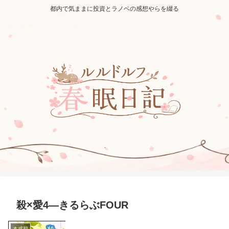
都内で気ままに投資とラノベの感想やらを綴る
殺×愛4―きるらぶFOUR
本感想