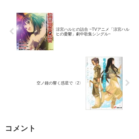
涼宮ハルヒの詰合 ~TVアニメ「涼宮ハル
ヒの憂鬱」劇中歌集シングル~
空ノ鐘の響く惑星で〈2〉
コメント