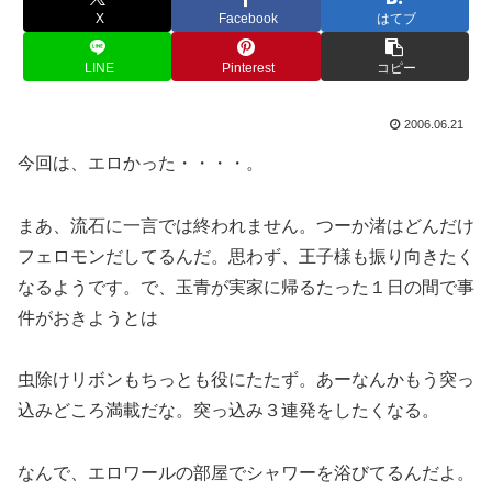
X
Facebook
はてブ
LINE
Pinterest
コピー
2006.06.21
今回は、エロかった・・・・。
まあ、流石に一言では終われません。つーか渚はどんだけ
フェロモンだしてるんだ。思わず、王子様も振り向きたく
なるようです。で、玉青が実家に帰るたった１日の間で事
件がおきようとは
虫除けリボンもちっとも役にたたず。あーなんかもう突っ
込みどころ満載だな。突っ込み３連発をしたくなる。
なんで、エロワールの部屋でシャワーを浴びてるんだよ。