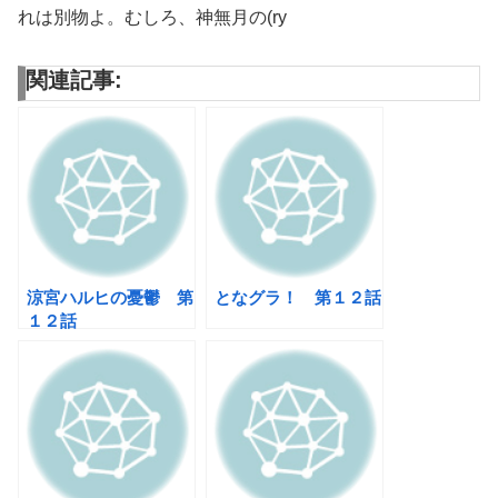
れは別物よ。むしろ、神無月の(ry
関連記事:
涼宮ハルヒの憂鬱 第
となグラ！ 第１２話
１２話