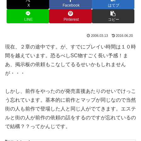
X
Facebook
はてブ
LINE
Pinterest
コピー
2006.03.13
2016.06.20
現在、２章の途中です。が、すでにプレイい時間は１０時
間を越えています。恐るべしSC物すごく長い予感！ま
あ、掲示板の依頼もこなしてるるせいかもしれません
が・・・
しかし、前作をやったのが発売直後あたりのせいでけっこ
う忘れています。基本的に前作とマップが同じなので当然
街の人も前作で登場した人と同じ人がでてきます。エステ
ルと街の人が前作の依頼の話をするのですが忘れているの
で結構？？ってかんじです。