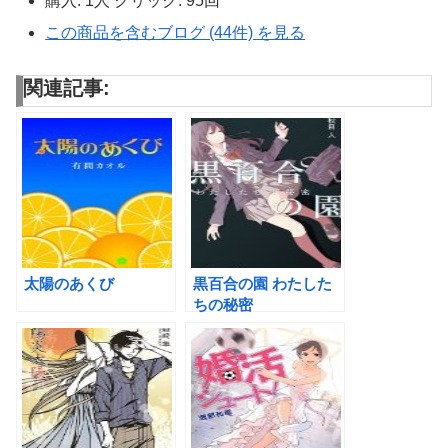
購入
: 1人
クリック
: 95回
この商品を含むブログ (44件) を見る
関連記事:
太陽のあくび
黒百合の園 わたした
ちの秘密