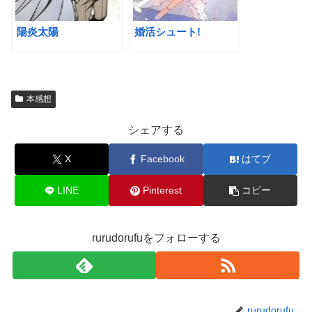
陽炎太陽
婚活シュート!
本感想
シェアする
X
Facebook
はてブ
LINE
Pinterest
コピー
rurudorufuをフォローする
rurudorufu